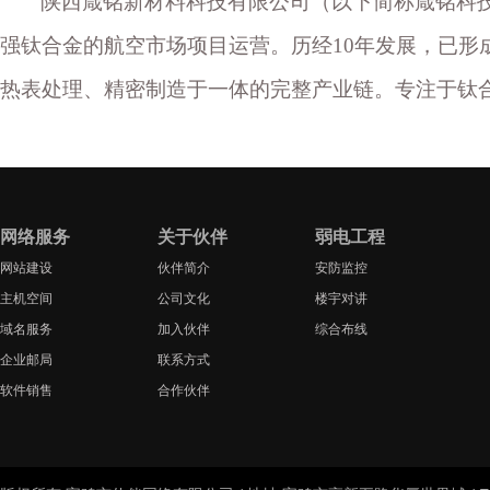
陕西箴铭新材料科技有限公司（以下简称箴铭科
10
强钛合金的航空市场项目运营。历经
年发展，已形
热表处理、精密制造于一体的完整产业链。专注于钛
网络服务
关于伙伴
弱电工程
网站建设
伙伴简介
安防监控
主机空间
公司文化
楼宇对讲
域名服务
加入伙伴
综合布线
企业邮局
联系方式
软件销售
合作伙伴