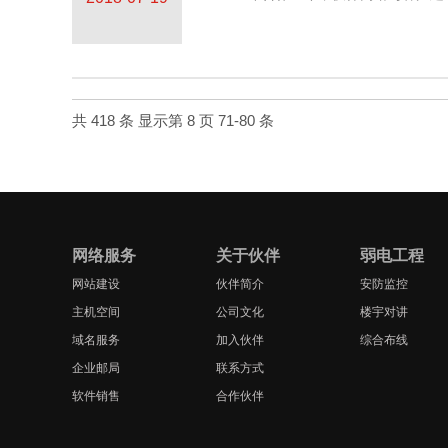
共 418 条 显示第 8 页 71-80 条
网络服务
关于伙伴
弱电工程
网站建设
伙伴简介
安防监控
主机空间
公司文化
楼宇对讲
域名服务
加入伙伴
综合布线
企业邮局
联系方式
软件销售
合作伙伴