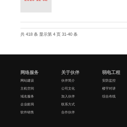
共 418 条 显示第 4 页 31-40 条
网络服务
关于伙伴
弱电工程
网站建设
伙伴简介
安防监控
主机空间
公司文化
楼宇对讲
域名服务
加入伙伴
综合布线
企业邮局
联系方式
软件销售
合作伙伴